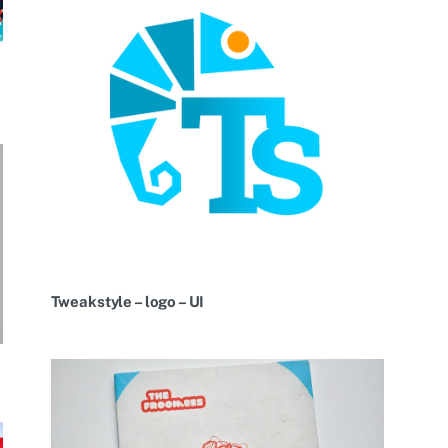
Tweakstyle – logo – UI